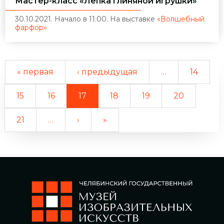
Мастер-класс «Лепка глиняной игрушки»
30.10.2021. Начало в 11:00. На выставке
«Волшебный
фарфор»
« первая
‹ предыдущая
…
14
15
16
17
18
19
20
21
…
›
»