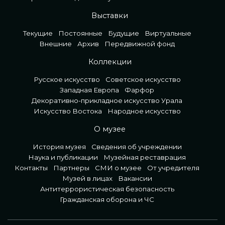
Выставки
Текущие
Постоянные
Будущие
Виртуальные
Внешние
Архив
Передвижной фонд
Коллекции
Русское искусство
Советское искусство
Западная Европа
Фарфор
Декоративно-прикладное искусство Урала
Искусство Востока
Народное искусство
О музее
История музея
Сведения об учреждении
Наука и публикации
Музейная реставрация
Контакты
Партнеры
СМИ о музее
От учредителя
Музей в лицах
Вакансии
Антитеррористическая безопасность
Гражданская оборона и ЧС