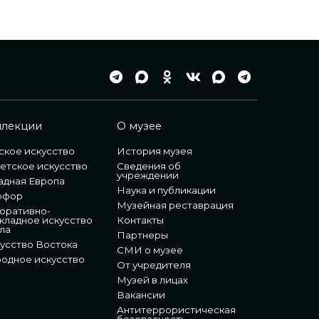
ллекции
О музее
ское искусство
История музея
етское искусство
Сведения об
учреждении
адная Европа
Наука и публикации
рфор
Музейная реставрация
оративно-
кладное искусство
Контакты
ла
Партнеры
усство Востока
СМИ о музее
одное искусство
От учредителя
Музей в лицах
Вакансии
Антитеррористическая
безопасность