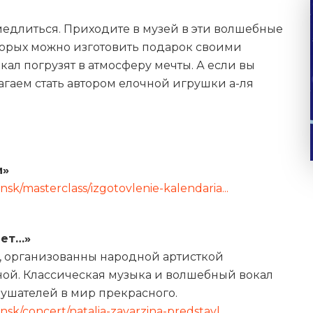
медлиться. Приходите в музей в эти волшебные
торых можно изготовить подарок своими
ал погрузят в атмосферу мечты. А если вы
агаем стать автором елочной игрушки а-ля
и»
insk/masterclass/izgotovlenie-kalendaria...
яет…»
, организованны народной артисткой
ой. Классическая музыка и волшебный вокал
лушателей в мир прекрасного.
nsk/concert/natalia-zavarzina-predstavl...