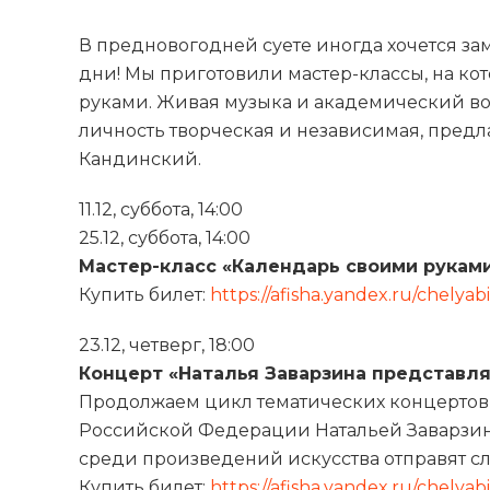
В предновогодней суете иногда хочется за
дни! Мы приготовили мастер-классы, на ко
руками. Живая музыка и академический вок
личность творческая и независимая, предл
Кандинский.
11.12, суббота, 14:00
25.12, суббота, 14:00
Мастер-класс «Календарь своими рукам
Купить билет:
https://afisha.yandex.ru/chelyab
23.12, четверг, 18:00
Концерт «Наталья Заварзина представл
Продолжаем цикл тематических концертов
Российской Федерации Натальей Заварзин
среди произведений искусства отправят с
Купить билет:
https://afisha.yandex.ru/chelyabi