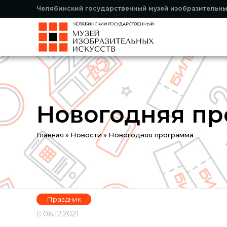
Челябинский государственный музей изобразительны
Новогодняя п
Вы
Главная
»
Новости
»
Новогодняя программа
здесь
Праздник
06.12.2021