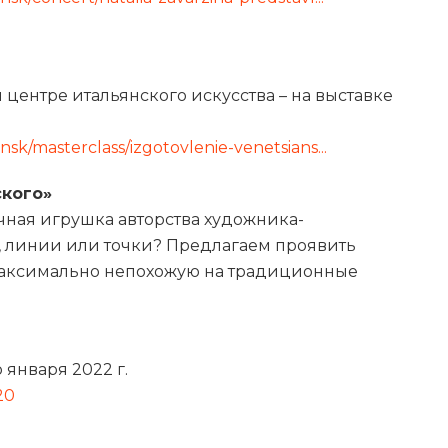
центре итальянского искусства – на выставке
insk/masterclass/izgotovlenie-venetsians...
ского»
очная игрушка авторства художника-
а, линии или точки? Предлагаем проявить
максимально непохожую на традиционные
января 2022 г.
20