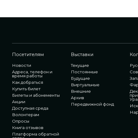
Посетителям
Выставки
Ко
Новости
Текущие
Рус
Адреса, телефон и
Постоянные
Сов
время работы
Будущие
Зап
Как добраться
Виртуальные
Фа
Купить билет
Внешние
Дек
Билеты и абонементы
при
Архив
Ура
Акции
Передвижной фонд
Иск
Доступная среда
Нар
Волонтерам
Опросы
Книга отзывов
Платформа обратной
связи