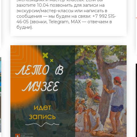
захотите 10.04 позвонить для записи на
экскурсии/мастер-классы или написать в
сообщения — мы будем на связи: +7 992 515-
46-05 (звонки, Telegram, MAX — отвечаем в
будни).