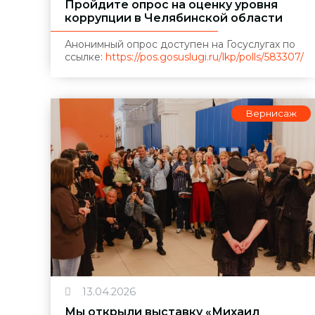
Пройдите опрос на оценку уровня
коррупции в Челябинской области
Анонимный опрос доступен на Госуслугах по
ссылке:
https://pos.gosuslugi.ru/lkp/polls/583307/
Вернисаж
13.04.2026
Мы открыли выставку «Михаил