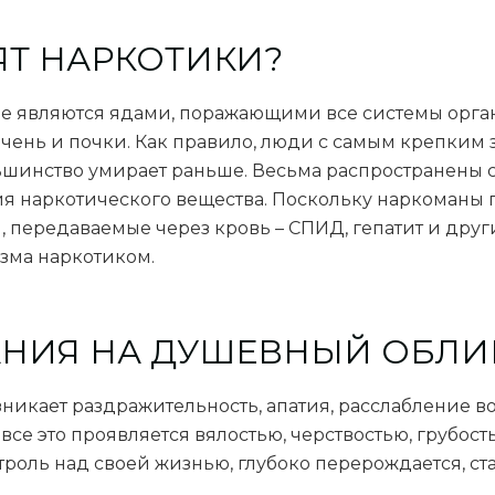
ЯТ НАРКОТИКИ?
е являются ядами, поражающими все системы орган
печень и почки. Как правило, люди с самым крепки
льшинство умирает раньше. Весьма распространены с
ния наркотического вещества. Поскольку наркоман
 передаваемые через кровь – СПИД, гепатит и други
зма наркотиком.
АНИЯ НА ДУШЕВНЫЙ ОБЛИ
никает раздражительность, апатия, расслабление в
се это проявляется вялостью, черствостью, грубост
роль над своей жизнью, глубоко перерождается, ст