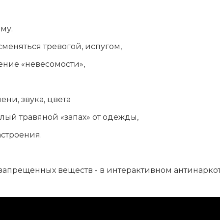
му.
сменяться тревогой, испугом,
ение «невесомости»,
ни, звука, цвета
лый травяной «запах» от одежды,
астроения.
запрещенных веществ - в интерактивном антинаркот