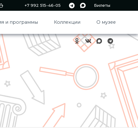
+7 992 515-46-05
Билеты
я и программы
Коллекции
О музее