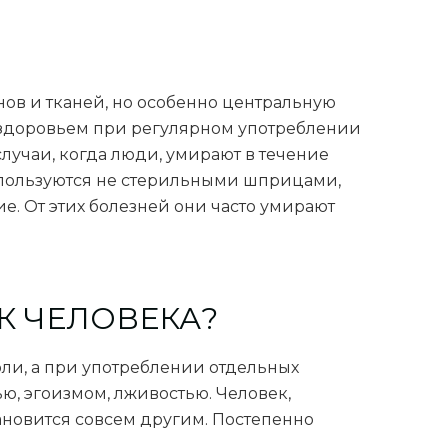
ов и тканей, но особенно центральную
м здоровьем при регулярном употреблении
лучаи, когда люди, умирают в течение
ы пользуются не стерильными шприцами,
е. От этих болезней они часто умирают
К ЧЕЛОВЕКА?
оли, а при употреблении отдельных
ью, эгоизмом, лживостью. Человек,
ановится совсем другим. Постепенно