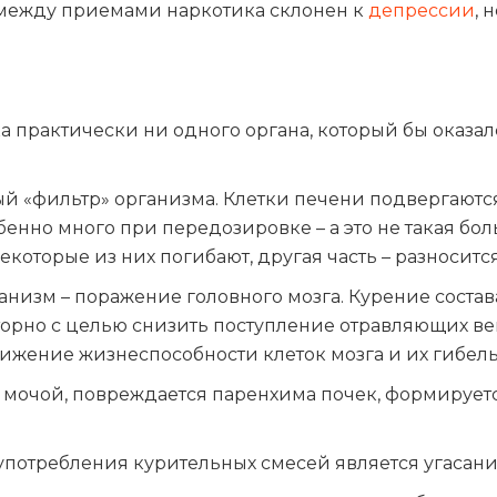
 между приемами наркотика склонен к
депрессии
, 
ека практически ни одного органа, который бы оказ
вный «фильтр» организма. Клетки печени подвергаю
бенно много при передозировке – а это не такая бо
оторые из них погибают, другая часть – разносится
низм – поражение головного мозга. Курение состав
торно с целью снизить поступление отравляющих вещ
нижение жизнеспособности клеток мозга и их гибель
с мочой, повреждается паренхима почек, формируе
потребления курительных смесей является угасан