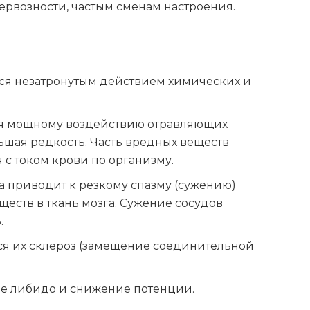
нервозности, частым сменам настроения.
ался незатронутым действием химических и
тся мощному воздействию отравляющих
льшая редкость. Часть вредных веществ
 с током крови по организму.
а приводит к резкому спазму (сужению)
еств в ткань мозга. Сужение сосудов
.
тся их склероз (замещение соединительной
ие либидо и снижение потенции.