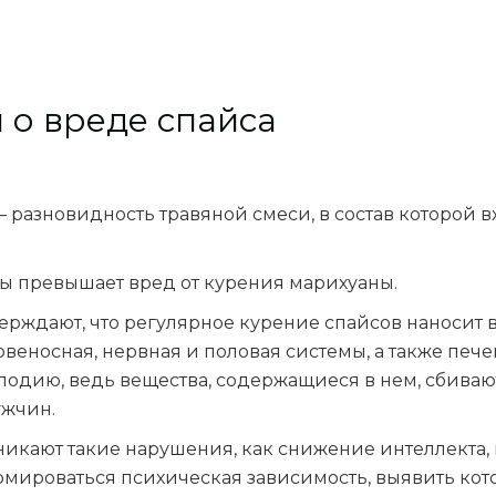
 о вреде спайса
) — разновидность травяной смеси, в состав которой
зы превышает вред от курения марихуаны.
рждают, что регулярное курение спайсов наносит вр
овеносная, нервная и половая системы, а также печ
плодию, ведь вещества, содержащиеся в нем, сбива
ужчин.
возникают такие нарушения, как снижение интеллект
ироваться психическая зависимость, выявить котор