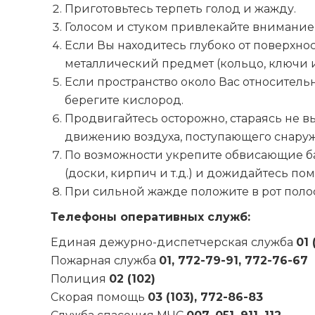
Приготовьтесь терпеть голод и жажду.
Голосом и стуком привлекайте внимание 
Если Вы находитесь глубоко от поверхно
металлический предмет (кольцо, ключи и
Если пространство около Вас относительн
берегите кислород.
Продвигайтесь осторожно, стараясь не в
движению воздуха, поступающего снаруж
По возможности укрепите обвисающие б
(доски, кирпич и т.д.) и дожидайтесь по
При сильной жажде положите в рот полос
Телефоны оперативных служб:
Единая дежурно-диспетчерская служба
01 
Пожарная служба
01, 772-79-91, 772-76-67
Полиция
02 (102)
Скорая помощь
03 (103), 772-86-83