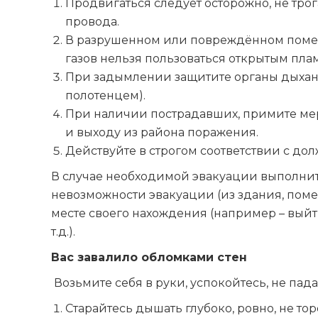
Продвигаться следует осторожно, не тр
провода.
В разрушенном или повреждённом помещ
газов нельзя пользоваться открытым пламе
При задымлении защитите органы дыхани
полотенцем).
При наличии пострадавших, примите м
и выходу из района поражения.
Действуйте в строгом соответствии с до
В случае необходимой эвакуации выполни
невозможности эвакуации (из здания, пом
месте своего нахождения (например – выйти
т.д.).
Вас завалило обломками стен
Возьмите себя в руки, успокойтесь, не пада
Старайтесь дышать глубоко, ровно, не тор