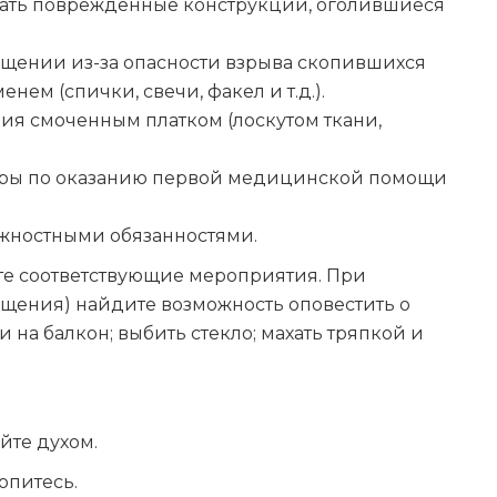
огать повреждённые конструкции, оголившиеся
ении из-за опасности взрыва скопившихся
нем (спички, свечи, факел и т.д.).
я смоченным платком (лоскутом ткани,
еры по оказанию первой медицинской помощи
лжностными обязанностями.
те соответствующие мероприятия. При
ещения) найдите возможность оповестить о
 на балкон; выбить стекло; махать тряпкой и
йте духом.
опитесь.