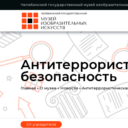
Челябинский государственный музей изобразительны
Антитеррорис
безопасность
Вы
Главная
»
О музее
»
Новости
»
Антитеррористическа
здесь
От учредителя