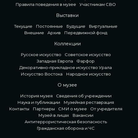
Правила поведения в музее
Участникам СВО
Выставки
Текущие
Постоянные
Будущие
Виртуальные
Внешние
Архив
Передвижной фонд
Коллекции
Русское искусство
Советское искусство
Западная Европа
Фарфор
Декоративно-прикладное искусство Урала
Искусство Востока
Народное искусство
О музее
История музея
Сведения об учреждении
Наука и публикации
Музейная реставрация
Контакты
Партнеры
СМИ о музее
От учредителя
Музей в лицах
Вакансии
Антитеррористическая безопасность
Гражданская оборона и ЧС