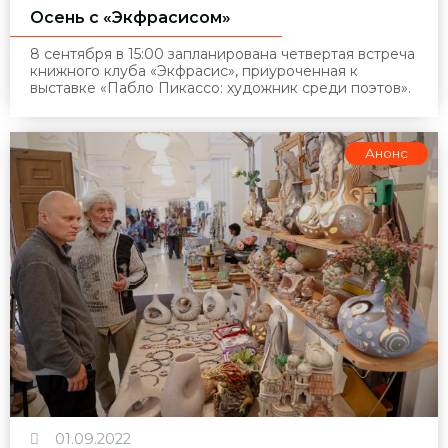
Осень с «Экфрасисом»
8 сентября в 15:00 запланирована четвертая встреча
книжного клуба «Экфрасис», приуроченная к
выставке «Пабло Пикассо: художник среди поэтов».
Анонс
01.09.2022