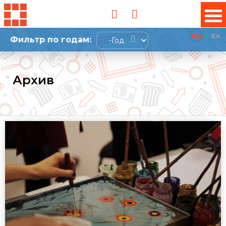
Рус
En
Фильтр по годам:
Год
Архив