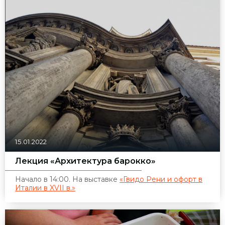
15.01.2022
Лекция «Архитектура барокко»
Начало в 14:00. На выставке
«Гвидо Рени и офорт в
Италии в XVII в.»