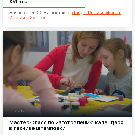
XVII в.»
Начало в 14:00. На выставке
«Гвидо Рени и офорт в
Италии в XVII в.»
11.12.2021
Мастер-класс по изготовлению календаря
в технике штамповки