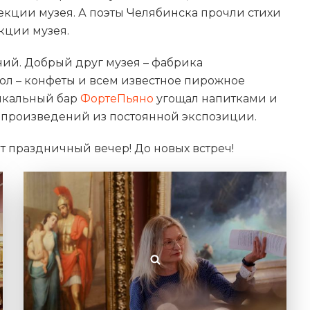
екции музея. А поэты Челябинска прочли стихи
кции музея.
ний. Добрый друг музея – фабрика
ол – конфеты и всем известное пирожное
ыкальный бар
ФортеПьяно
угощал напитками и
м произведений из постоянной экспозиции.
от праздничный вечер! До новых встреч!