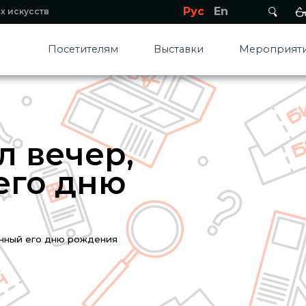
Рус
En
х искусств
Посетителям
Выставки
Мероприяти
л вечер,
его дню
енный его дню рождения