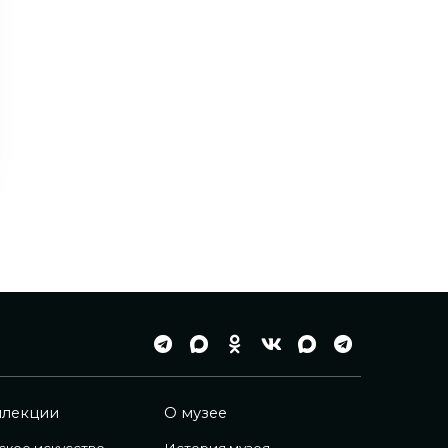
ллекции
О музее
ское искусство
История музея