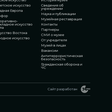
етское искусство
Сведения об
учреждении
адная Европа
Наука и публикации
рфор
Музейная реставрация
оративно-
кладное искусство
Контакты
ла
Партнеры
усство Востока
СМИ о музее
одное искусство
От учредителя
Музей в лицах
Вакансии
Антитеррористическая
безопасность
Гражданская оборона и
ЧС
Сайт разработан