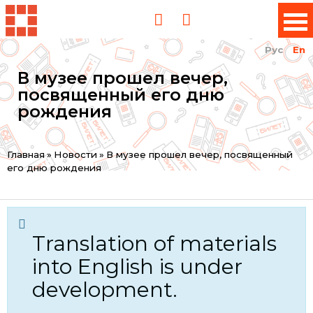
Рус
En
В музее прошел вечер,
посвященный его дню
рождения
You
Главная
»
Новости
»
В музее прошел вечер, посвященный
его дню рождения
are
here
Translation of materials
into English is under
development.