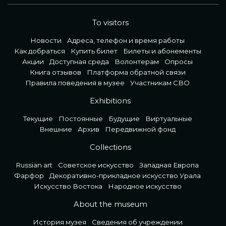
To visitors
Новости
Адреса, телефон и время работы
Как добраться
Купить билет
Билеты и абонементы
Акции
Доступная среда
Волонтерам
Опросы
Книга отзывов
Платформа обратной связи
Правила поведения в музее
Участникам СВО
Exhibitions
Текущие
Постоянные
Будущие
Виртуальные
Внешние
Архив
Передвижной фонд
Collections
Russian art
Советское искусство
Западная Европа
Фарфор
Декоративно-прикладное искусство Урала
Искусство Востока
Народное искусство
About the museum
История музея
Сведения об учреждении