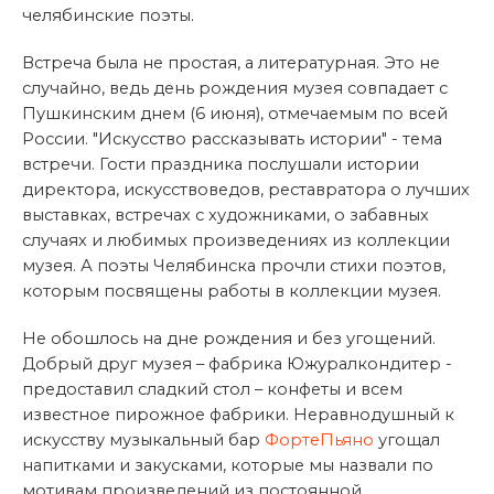
челябинские поэты.
Встреча была не простая, а литературная. Это не
случайно, ведь день рождения музея совпадает с
Пушкинским днем (6 июня), отмечаемым по всей
России. "Искусство рассказывать истории" - тема
встречи. Гости праздника послушали истории
директора, искусствоведов, реставратора о лучших
выставках, встречах с художниками, о забавных
случаях и любимых произведениях из коллекции
музея. А поэты Челябинска прочли стихи поэтов,
которым посвящены работы в коллекции музея.
Не обошлось на дне рождения и без угощений.
Добрый друг музея – фабрика Южуралкондитер -
предоставил сладкий стол – конфеты и всем
известное пирожное фабрики. Неравнодушный к
искусству музыкальный бар
ФортеПьяно
угощал
напитками и закусками, которые мы назвали по
мотивам произведений из постоянной