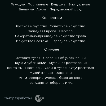
Текущие
Постоянные
Будущие
Виртуальные
Внешние
Архив
Передвижной фонд
Коллекции
Русское искусство
Советское искусство
Западная Европа
Фарфор
Декоративно-прикладное искусство Урала
Искусство Востока
Народное искусство
О музее
История музея
Сведения об учреждении
Наука и публикации
Музейная реставрация
Контакты
Партнеры
СМИ о музее
От учредителя
Музей в лицах
Вакансии
Антитеррористическая безопасность
Гражданская оборона и ЧС
Сайт разработан