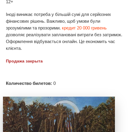
12+
Іноді виникає потреба у більшій сумі для серйозних
фінансових рішень. Важливо, щоб умови були
зрозумілими та прозорими.
кредит 20 000 гривень
дозволяє реалізувати заплановані витрати без затримок.
Оформлення відбувається онлайн. Це економить час
клієнта.
Продажа закрыта
Количество билетов:
0