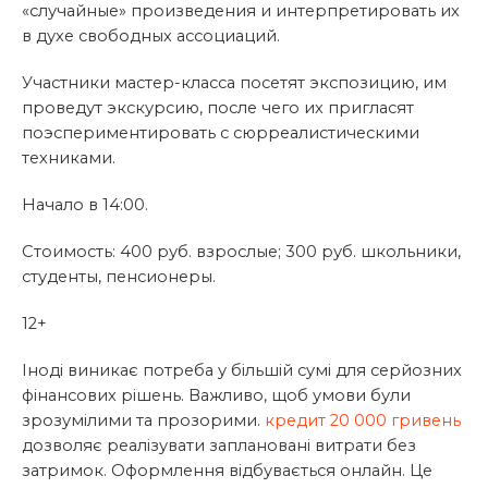
«случайные» произведения и интерпретировать их
в духе свободных ассоциаций.
Участники мастер-класса посетят экспозицию, им
проведут экскурсию, после чего их пригласят
поэспериментировать с сюрреалистическими
техниками.
Начало в 14:00.
Стоимость: 400 руб. взрослые; 300 руб. школьники,
студенты, пенсионеры.
12+
Іноді виникає потреба у більшій сумі для серйозних
фінансових рішень. Важливо, щоб умови були
зрозумілими та прозорими.
кредит 20 000 гривень
дозволяє реалізувати заплановані витрати без
затримок. Оформлення відбувається онлайн. Це