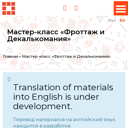
Рус
En
Мастер-класс «Фроттаж и
Декалькомания»
You
Главная
»
Мастер-класс «Фроттаж и Декалькомания»
are
here
Translation of materials
into English is under
development.
Перевод материалов на английский язык
находится в разработке.