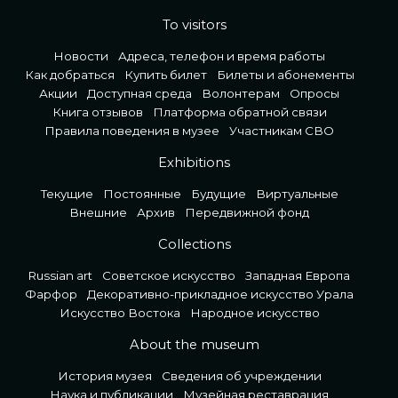
To visitors
Новости
Адреса, телефон и время работы
Как добраться
Купить билет
Билеты и абонементы
Акции
Доступная среда
Волонтерам
Опросы
Книга отзывов
Платформа обратной связи
Правила поведения в музее
Участникам СВО
Exhibitions
Текущие
Постоянные
Будущие
Виртуальные
Внешние
Архив
Передвижной фонд
Collections
Russian art
Советское искусство
Западная Европа
Фарфор
Декоративно-прикладное искусство Урала
Искусство Востока
Народное искусство
About the museum
История музея
Сведения об учреждении
Наука и публикации
Музейная реставрация