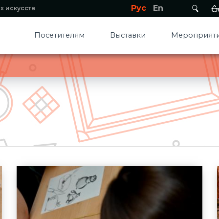
Рус
En
х искусств
Посетителям
Выставки
Мероприяти