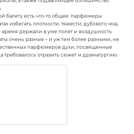
й школы, а также подавляющее большинство
.
й балету есть что-то общее: парфюмеры
ах избегать плотности, тяжести, дубового мха,
се время держали в уме полет и воздушность
маты очень разные – и уж тем более разными, не
ечественных парфюмеров духи, посвященные
а требовалось отразить сюжет и драматургию.