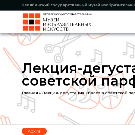
Челябинский государственный музей изобразительны
Лекция-дегуст
советской па
Вы
Главная
»
Лекция-дегустация «Балет в советской п
здесь
Архив