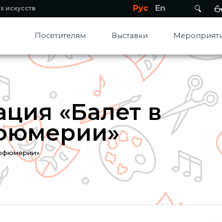
Рус
En
х искусств
Посетителям
Выставки
Мероприяти
ация «Балет в
рфюмерии»
арфюмерии»