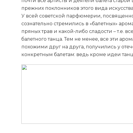
почти все артисты и деятели балета старо
прежних поклонников этого вида искусства
У всей советской парфюмерии, посвященно
сознательно стремились в «балетных» аромат
пряных трав и какой-либо сладости – т.е. в
балетного танца. Тем не менее, все эти аро
похожими друг на друга, получились у от
конкретным балетам: ведь кроме идеи танц