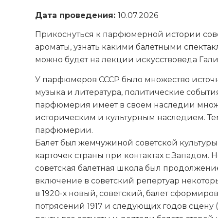
Дата проведения:
10.07.2026
Прикоснуться к парфюмерной истории сове
ароматы, узнать какими балетными спекта
можно будет на лекции искусствоведа Гал
У парфюмеров СССР было множество источ
музыка и литература, политические события
парфюмерия имеет в своем наследии множе
историческим и культурным наследием. Тем
парфюмерии.
Балет был жемчужиной советской культуры,
карточек страны при контактах с Западом. Н
советская балетная школа был продолжени
включение в советский репертуар некотор
в 1920-х новый, советский, балет сформиро
потрясений 1917 и следующих годов сцену (