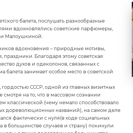
тского балета, послушать разнообразные
клями вдохновлялись советские парфюмеры,
ии Малоушкиной.
ников вдохновения – природные мотивы,
, праздники. Благодаря этому советская
ство духов и одеколонов, связанных с
а балета занимает особое место в советской
 гордостью СССР, одной из главных визитных
е смотря на то, что в массовом сознании
ем классической (чему немало способствовало
ых дореволюционных названий), на самом деле
вался фактически с нуля(в ходе социальных
а в большинстве случаев и страну) покинули