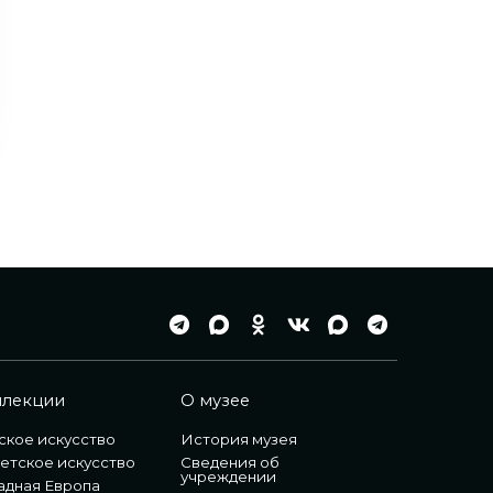
ллекции
О музее
ское искусство
История музея
етское искусство
Сведения об
учреждении
адная Европа