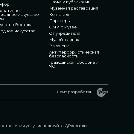
Наука и публикации
рфор
Музейная реставрация
оративно-
кладное искусство
Контакты
ла
Партнеры
усство Востока
СМИ о музее
одное искусство
От учредителя
Музей в лицах
Вакансии
Антитеррористическая
безопасность
Гражданская оборона и
ЧС
Сайт разработан
оставления услуг используйте QRкод или