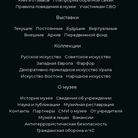
Правила поведения в музее
Участникам СВО
Выставки
Текущие
Постоянные
Будущие
Виртуальные
Внешние
Архив
Передвижной фонд
Коллекции
Русское искусство
Советское искусство
Западная Европа
Фарфор
Декоративно-прикладное искусство Урала
Искусство Востока
Народное искусство
О музее
История музея
Сведения об учреждении
Наука и публикации
Музейная реставрация
Контакты
Партнеры
СМИ о музее
От учредителя
Музей в лицах
Вакансии
Антитеррористическая безопасность
Гражданская оборона и ЧС