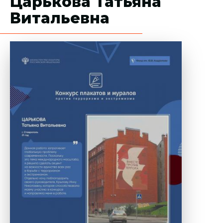
Царькова Татьяна
Витальевна