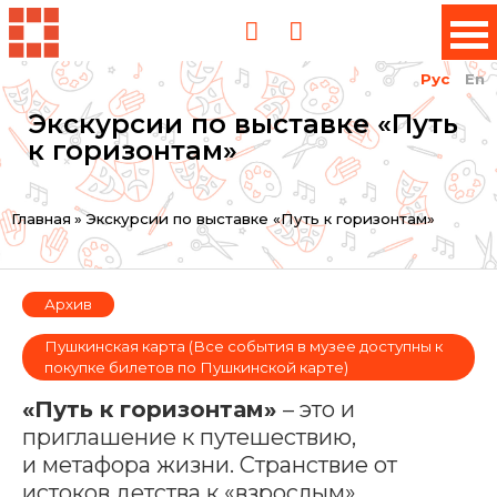
Рус
En
Экскурсии по выставке «Путь
к горизонтам»
Вы
Главная
»
Экскурсии по выставке «Путь к горизонтам»
здесь
Архив
Пушкинская карта (Все события в музее доступны к
покупке билетов по Пушкинской карте)
«Путь к горизонтам»
– это и
приглашение к путешествию,
и метафора жизни. Странствие от
истоков детства к «взрослым»