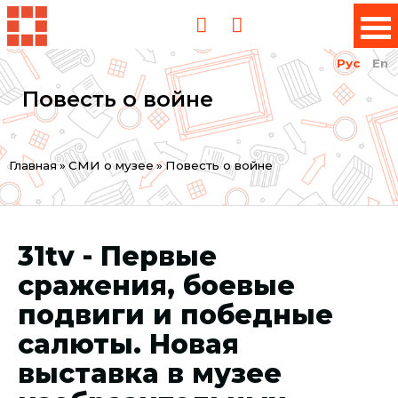
Рус
En
Повесть о войне
Вы
Главная
»
СМИ о музее
»
Повесть о войне
здесь
31tv - Первые
сражения, боевые
подвиги и победные
салюты. Новая
выставка в музее