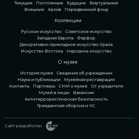
Текущие
Постоянные
Будущие
Виртуальные
Внешние
Архив
Передвижной фонд
Коллекции
Русское искусство
Советское искусство
Западная Европа
Фарфор
Декоративно-прикладное искусство Урала
Искусство Востока
Народное искусство
О музее
История музея
Сведения об учреждении
Наука и публикации
Музейная реставрация
Контакты
Партнеры
СМИ о музее
От учредителя
Музей в лицах
Вакансии
Антитеррористическая безопасность
Гражданская оборона и ЧС
Сайт разработан