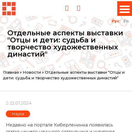
Рус
En
Отдельные аспекты выставки
"Отцы и дети: судьба и
творчество художественных
династий"
Вы
Главная
»
Новости
»
Отдельные аспекты выставки "Отцы и
дети: судьба и творчество художественных династий"
здесь
22.01.2024
Наука
Недавно на портале Киберленинка появилась
статья нашего научного сотрудника и куратора