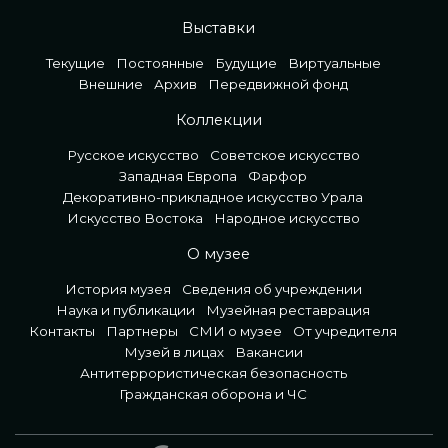
Выставки
Текущие
Постоянные
Будущие
Виртуальные
Внешние
Архив
Передвижной фонд
Коллекции
Русское искусство
Советское искусство
Западная Европа
Фарфор
Декоративно-прикладное искусство Урала
Искусство Востока
Народное искусство
О музее
История музея
Сведения об учреждении
Наука и публикации
Музейная реставрация
Контакты
Партнеры
СМИ о музее
От учредителя
Музей в лицах
Вакансии
Антитеррористическая безопасность
Гражданская оборона и ЧС