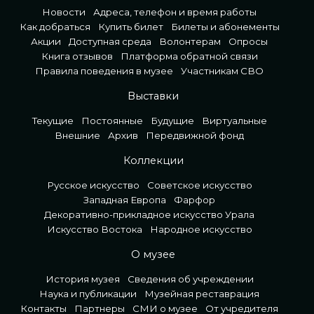
Новости
Адреса, телефон и время работы
Как добраться
Купить билет
Билеты и абонементы
Акции
Доступная среда
Волонтерам
Опросы
Книга отзывов
Платформа обратной связи
Правила поведения в музее
Участникам СВО
Выставки
Текущие
Постоянные
Будущие
Виртуальные
Внешние
Архив
Передвижной фонд
Коллекции
Русское искусство
Советское искусство
Западная Европа
Фарфор
Декоративно-прикладное искусство Урала
Искусство Востока
Народное искусство
О музее
История музея
Сведения об учреждении
Наука и публикации
Музейная реставрация
Контакты
Партнеры
СМИ о музее
От учредителя