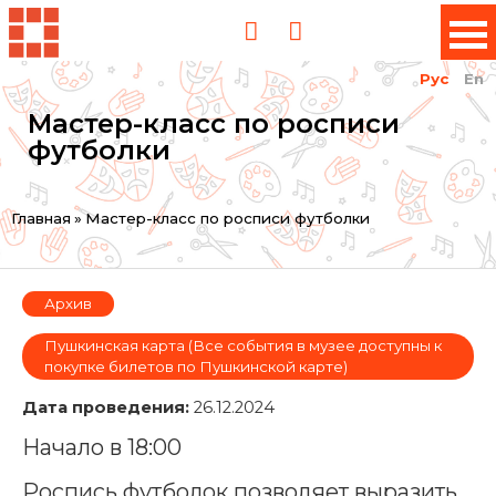
Рус
En
Мастер-класс по росписи
футболки
Вы
Главная
»
Мастер-класс по росписи футболки
здесь
Архив
Пушкинская карта (Все события в музее доступны к
покупке билетов по Пушкинской карте)
Дата проведения:
26.12.2024
Начало в 18:00
Роспись футболок позволяет выразить