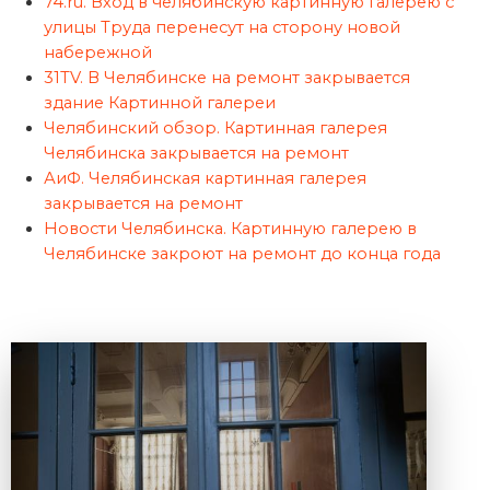
74.ru. Вход в челябинскую картинную галерею с
улицы Труда перенесут на сторону новой
набережной
31TV. В Челябинске на ремонт закрывается
здание Картинной галереи
Челябинский обзор. Картинная галерея
Челябинска закрывается на ремонт
АиФ. Челябинская картинная галерея
закрывается на ремонт
Новости Челябинска. Картинную галерею в
Челябинске закроют на ремонт до конца года