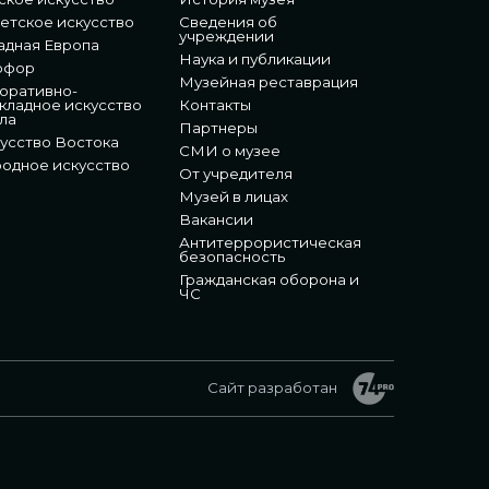
етское искусство
Сведения об
учреждении
адная Европа
Наука и публикации
рфор
Музейная реставрация
оративно-
кладное искусство
Контакты
ла
Партнеры
усство Востока
СМИ о музее
одное искусство
От учредителя
Музей в лицах
Вакансии
Антитеррористическая
безопасность
Гражданская оборона и
ЧС
Сайт разработан