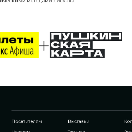
тическими методами рисунка.
Посетителям
Выставки
Ко
Новости
Текущие
Рус