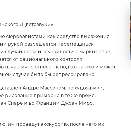
динского
«
Цветозвуки»
но сюрреалистами как средство выражения
нии рукой разрешается перемещаться
и случайности и случайности к маркировке,
ется от рационального контроля.
быть частично отнесен к подсознанию и может
ивном случае было бы репрессировано.
ставлен Андре Массоном, но художники,
е рисование примерно в то же время,
ан Спаре и во Франции Джоан Миро,
ю, им проведут экскурсию, после чего их