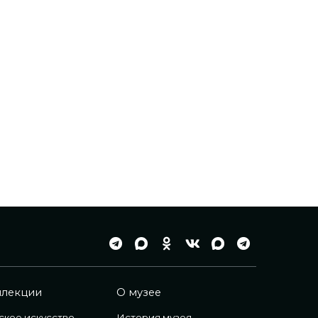
ллекции
О музее
ское искусство
История музея