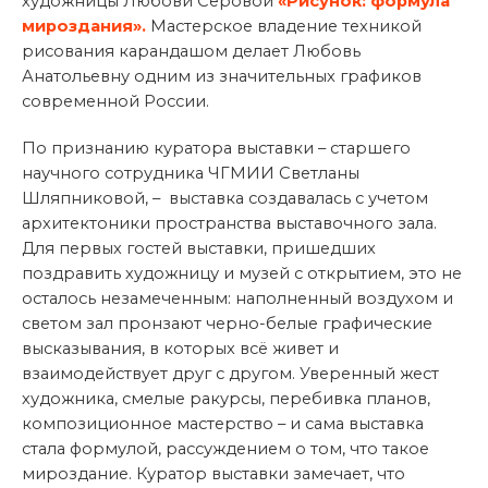
художницы Любови Серовой
«Рисунок: формула
мироздания».
Мастерское владение техникой
рисования карандашом делает Любовь
Анатольевну одним из значительных графиков
современной России.
По признанию куратора выставки – старшего
научного сотрудника ЧГМИИ Светланы
Шляпниковой, – выставка создавалась с учетом
архитектоники пространства выставочного зала.
Для первых гостей выставки, пришедших
поздравить художницу и музей с открытием, это не
осталось незамеченным: наполненный воздухом и
светом зал пронзают черно-белые графические
высказывания, в которых всё живет и
взаимодействует друг с другом. Уверенный жест
художника, смелые ракурсы, перебивка планов,
композиционное мастерство – и сама выставка
стала формулой, рассуждением о том, что такое
мироздание. Куратор выставки замечает, что