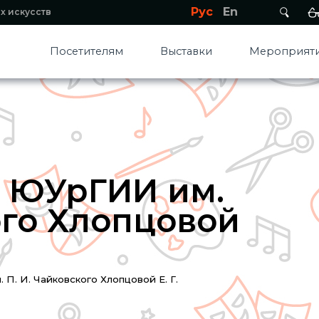
Рус
En
х искусств
Посетителям
Выставки
Мероприяти
 ЮУрГИИ им.
ого Хлопцовой
П. И. Чайковского Хлопцовой Е. Г.