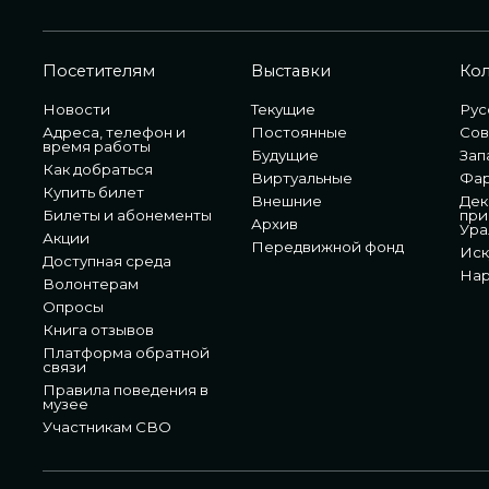
Посетителям
Выставки
Ко
Новости
Текущие
Рус
Адреса, телефон и
Постоянные
Сов
время работы
Будущие
Зап
Как добраться
Виртуальные
Фа
Купить билет
Внешние
Дек
Билеты и абонементы
при
Архив
Ура
Акции
Передвижной фонд
Иск
Доступная среда
Нар
Волонтерам
Опросы
Книга отзывов
Платформа обратной
связи
Правила поведения в
музее
Участникам СВО