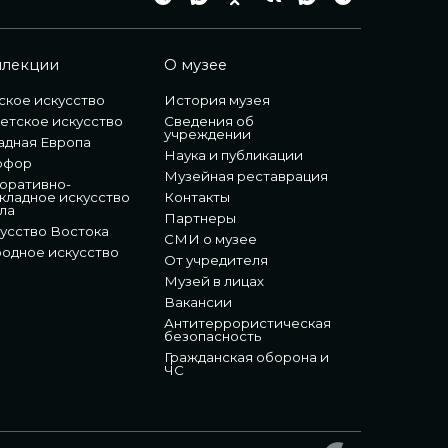
ллекции
О музее
ское искусство
История музея
етское искусство
Сведения об
учреждении
адная Европа
Наука и публикации
рфор
Музейная реставрация
оративно-
кладное искусство
Контакты
ла
Партнеры
усство Востока
СМИ о музее
одное искусство
От учредителя
Музей в лицах
Вакансии
Антитеррористическая
безопасность
Гражданская оборона и
ЧС