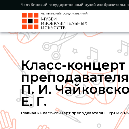
Челябинский государственный музей изобразительны
Класс-концерт
преподавателя
П. И. Чайковск
Е. Г.
Вы
Главная
»
Класс-концерт преподавателя ЮУрГИИ им. 
здесь