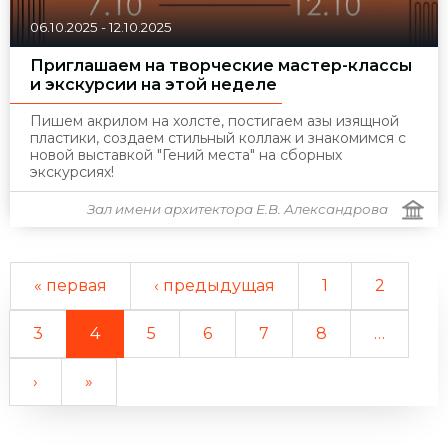
06.10.2025
-
12.10.2025
Приглашаем на творческие мастер-классы
и экскурсии на этой неделе
Пишем акрилом на холсте, постигаем азы изящной
пластики, создаем стильный коллаж и знакомимся с
новой выставкой "Гений места" на сборных
экскурсиях!
Зал имени архитектора Е.В. Александрова
« первая
‹ предыдущая
1
2
3
4
5
6
7
8
…
›
»