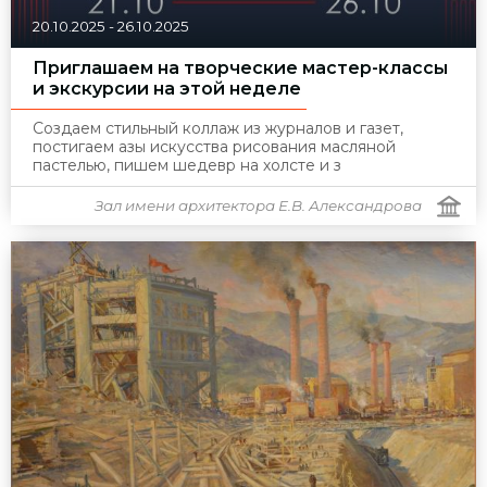
20.10.2025
-
26.10.2025
Приглашаем на творческие мастер-классы
и экскурсии на этой неделе
Создаем стильный коллаж из журналов и газет,
постигаем азы искусства рисования масляной
пастелью, пишем шедевр на холсте и з
Зал имени архитектора Е.В. Александрова