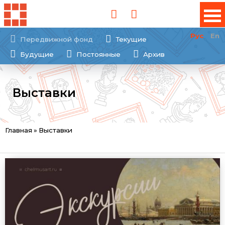
Рус
En
Передвижной фонд
Текущие
Будущие
Постоянные
Архив
Выставки
Вы
Главная
»
Выставки
здесь