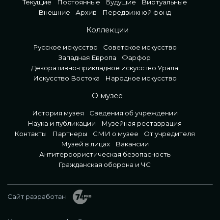
Текущие
Постоянные
Будущие
Виртуальные
Внешние
Архив
Передвижной фонд
Коллекции
Русское искусство
Советское искусство
Западная Европа
Фарфор
Декоративно-прикладное искусство Урала
Искусство Востока
Народное искусство
О музее
История музея
Сведения об учреждении
Наука и публикации
Музейная реставрация
Контакты
Партнеры
СМИ о музее
От учредителя
Музей в лицах
Вакансии
Антитеррористическая безопасность
Гражданская оборона и ЧС
Сайт разработан