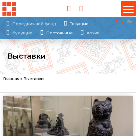
Рус
En
Передвижной фонд
Текущие
Будущие
Постоянные
Архив
Выставки
Вы
Главная
»
Выставки
здесь