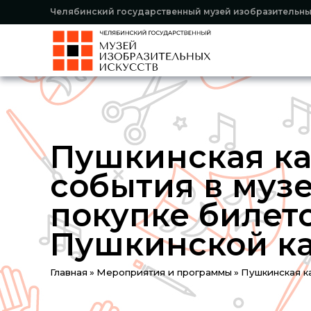
Челябинский государственный музей изобразительны
Пушкинская ка
события в муз
покупке билет
Пушкинской ка
Вы
Главная
»
Мероприятия и программы
»
Пушкинская ка
здесь