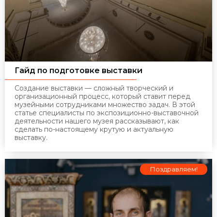
Гайд по подготовке выставки
Создание выставки — сложный творческий и
организационный процесс, который ставит перед
музейными сотрудниками множество задач. В этой
статье специалисты по экспозиционно-выставочной
деятельности нашего музея рассказывают, как
сделать по-настоящему крутую и актуальную
выставку.
Поздравляем!