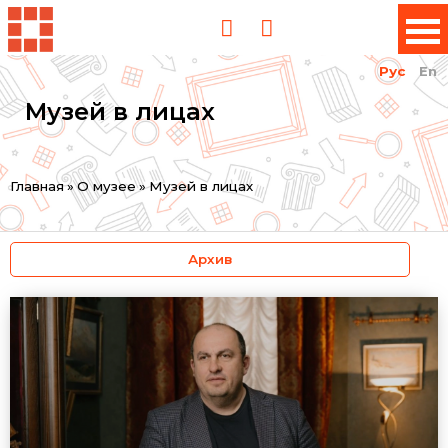
Рус
En
Музей в лицах
Вы
Главная
»
О музее
»
Музей в лицах
здесь
Архив