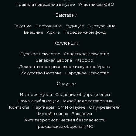
Правила поведения в музее
Участникам СВО
Выставки
Текущие
Постоянные
Будущие
Виртуальные
Внешние
Архив
Передвижной фонд
Коллекции
Русское искусство
Советское искусство
Западная Европа
Фарфор
Декоративно-прикладное искусство Урала
Искусство Востока
Народное искусство
О музее
История музея
Сведения об учреждении
Наука и публикации
Музейная реставрация
Контакты
Партнеры
СМИ о музее
От учредителя
Музей в лицах
Вакансии
Антитеррористическая безопасность
Гражданская оборона и ЧС