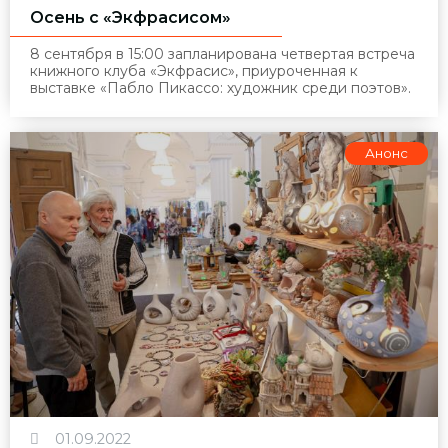
Осень с «Экфрасисом»
8 сентября в 15:00 запланирована четвертая встреча
книжного клуба «Экфрасис», приуроченная к
выставке «Пабло Пикассо: художник среди поэтов».
Анонс
01.09.2022