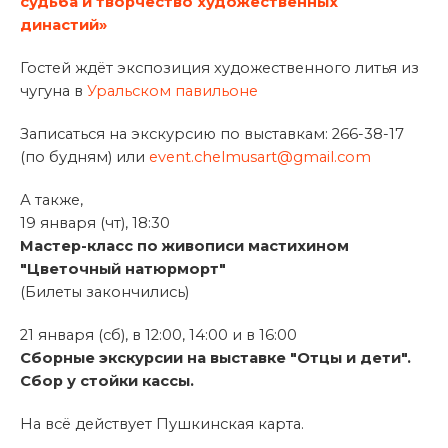
судьба и творчество художественных
династий»
Гостей ждёт экспозиция художественного литья из
чугуна в
Уральском павильоне
Записаться на экскурсию по выставкам: 266-38-17
(по будням) или
event.chelmusart@gmail.com
А также,
19 января (чт), 18:30
Мастер-класс по живописи мастихином
"Цветочный натюрморт"
(Билеты закончились)
21 января (сб), в 12:00, 14:00 и в 16:00
Сборные экскурсии на выставке "Отцы и дети".
Сбор у стойки кассы.
На всё действует Пушкинская карта.