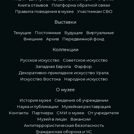
Книга отзывов
Платформа обратной связи
Правила поведения в музее
Участникам СВО
Выставки
Текущие
Постоянные
Будущие
Виртуальные
Внешние
Архив
Передвижной фонд
Коллекции
Русское искусство
Советское искусство
Западная Европа
Фарфор
Декоративно-прикладное искусство Урала
Искусство Востока
Народное искусство
О музее
История музея
Сведения об учреждении
Наука и публикации
Музейная реставрация
Контакты
Партнеры
СМИ о музее
От учредителя
Музей в лицах
Вакансии
Антитеррористическая безопасность
Гражданская оборона и ЧС