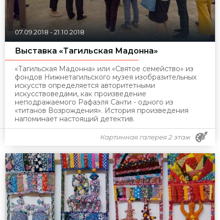
07.09.2018
-
21.10.2018
Выставка «Тагильская Мадонна»
«Тагильская Мадонна» или «Святое семейство» из
фондов Нижнетагильского музея изобразительных
искусств определяется авторитетными
искусствоведами, как произведение
неподражаемого Рафаэля Санти - одного из
«титанов Возрождения». История произведения
напоминает настоящий детектив.
Картинная галерея 2 этаж