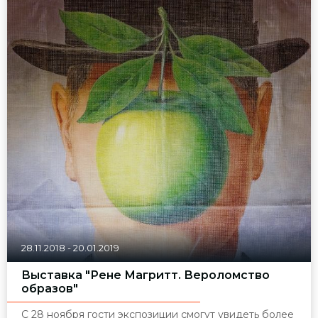
28.11.2018
-
20.01.2019
Выставка "Рене Магритт. Вероломство
образов"
С 28 ноября гости экспозиции смогут увидеть более