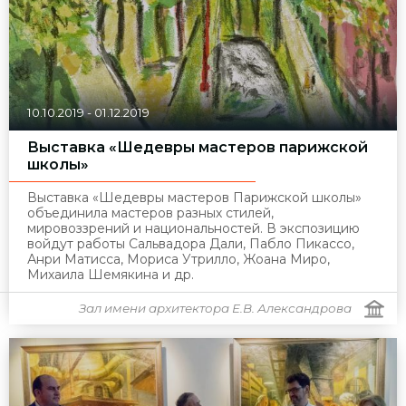
10.10.2019
-
01.12.2019
Выставка «Шедевры мастеров парижской
школы»
Выставка «Шедевры мастеров Парижской школы»
объединила мастеров разных стилей,
мировоззрений и национальностей. В экспозицию
войдут работы Сальвадора Дали, Пабло Пикассо,
Анри Матисса, Мориса Утрилло, Жоана Миро,
Михаила Шемякина и др.
Зал имени архитектора Е.В. Александрова