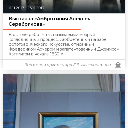
11.11.2017
-
26.11.2017
Выставка «Амбротипия Алексея
Серебрякова»
В основе работ – так называемый мокрый
коллодионный процесс, изобретенный на заре
фотографического искусства, описанный
Фредериком Арчером и запатентованный Джеймсом
Каттингом в начале 1850-х.
Зал имени архитектора Е.В. Александрова