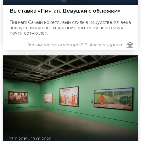
Выставка «Пин-ап. Девушки с обложки»
Пин-ап! Самый кокетливый стиль в искусстве XX века
волнует, искушает и дразнит зрителей всего мира
почти сотню лет.
Зал имени архитектора Е.В. Александрова
13.11.2019
-
19.01.2020