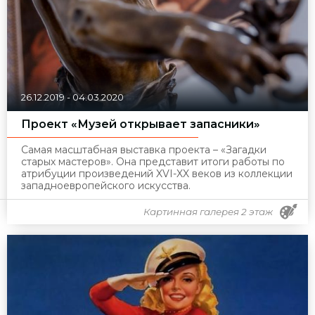
26.12.2019
-
04.03.2020
Проект «Музей открывает запасники»
Самая масштабная выставка проекта –
«Загадки
старых мастеров»
. Она представит итоги работы по
атрибуции произведений XVI-XX веков из коллекции
западноевропейского искусства.
Картинная галерея 2 этаж