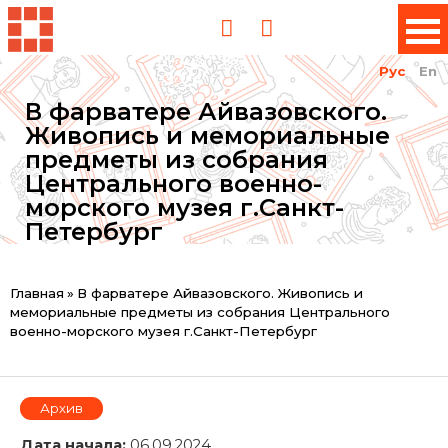
Рус
En
В фарватере Айвазовского.
Живопись и мемориальные
предметы из собрания
Центрального военно-
морского музея г.Санкт-
Петербург
Вы
Главная
»
В фарватере Айвазовского. Живопись и
мемориальные предметы из собрания Центрального
здесь
военно-морского музея г.Санкт-Петербург
Архив
Дата начала:
06.09.2024