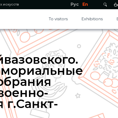
Рус
En
х искусств
To visitors
Exhibitions
йвазовского.
емориальные
обрания
военно-
 г.Санкт-