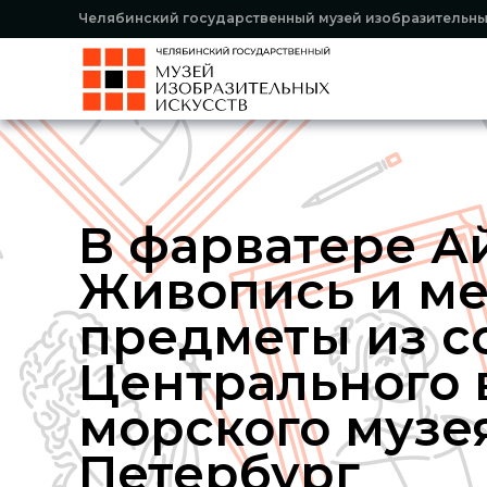
Челябинский государственный музей изобразительны
В фарватере А
Живопись и м
предметы из с
Центрального 
морского музея
Петербург