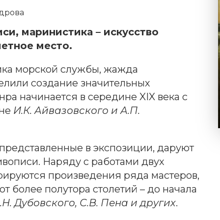
ндрова
си, маринистика – искусство
четное место.
ика морской службы, жажда
елили создание значительных
ра начинается в середине XIX века c
ене
И.К. Айвазовского и А.П.
 представленные в экспозиции, даруют
ивописи. Наряду с работами двух
рируются произведения ряда мастеров,
т более полутора столетий – до начала
Н.Н. Дубовского, С.В. Пена и других
.