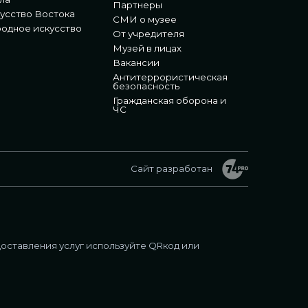
Партнеры
усство Востока
СМИ о музее
одное искусство
От учредителя
Музей в лицах
Вакансии
Антитеррористическая
безопасность
Гражданская оборона и
ЧС
Сайт разработан
оставления услуг используйте QRкод или