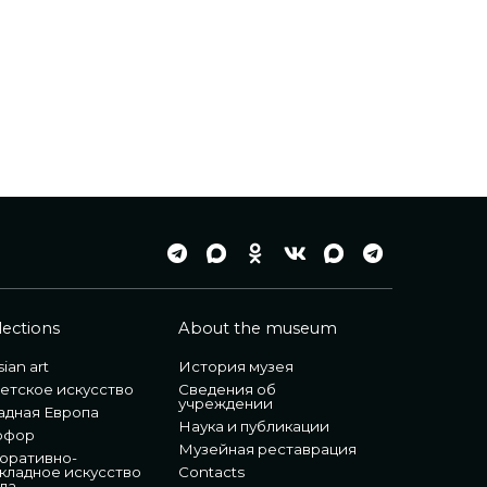
lections
About the museum
ian art
История музея
етское искусство
Сведения об
учреждении
адная Европа
Наука и публикации
рфор
Музейная реставрация
оративно-
кладное искусство
Contacts
ла