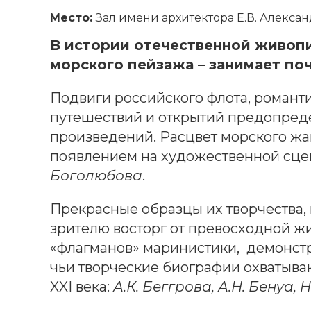
Место:
Зал имени архитектора Е.В. Алекса
В истории отечественной живопи
морского пейзажа – занимает по
Подвиги российского флота, романт
путешествий и открытий предопред
произведений. Расцвет морского жан
появлением на художественной сц
Боголюбова
.
Прекрасные образцы их творчества,
зрителю восторг от превосходной ж
«флагманов» маринистики, демонст
чьи творческие биографии охватываю
XXI века:
А.К. Беггрова, А.Н. Бенуа, 