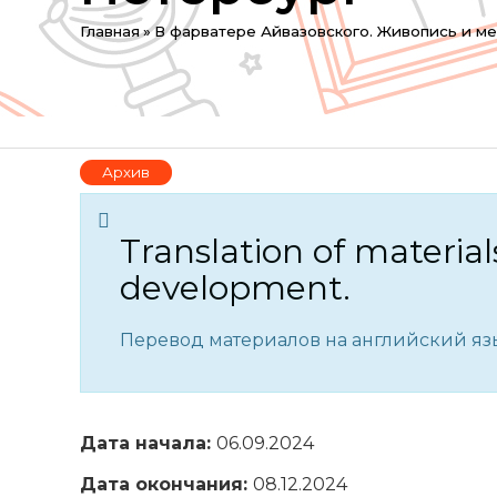
You
Главная
»
В фарватере Айвазовского. Живопись и м
are
here
Архив
Translation of material
development.
Перевод материалов на английский язы
Дата начала:
06.09.2024
Дата окончания:
08.12.2024