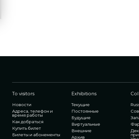
To visitors
Exhibitions
Col
Новости
Текущие
Russ
Адреса, телефон и
Постоянные
Сов
время работы
Будущие
Зап
Как добраться
Виртуальные
Фа
Купить билет
Внешние
Дек
Билеты и абонементы
при
Архив
Ура