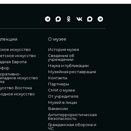
ллекции
О музее
ское искусство
История музея
етское искусство
Сведения об
учреждении
адная Европа
Наука и публикации
рфор
Музейная реставрация
оративно-
кладное искусство
Контакты
ла
Партнеры
усство Востока
СМИ о музее
одное искусство
От учредителя
Музей в лицах
Вакансии
Антитеррористическая
безопасность
Гражданская оборона и
ЧС