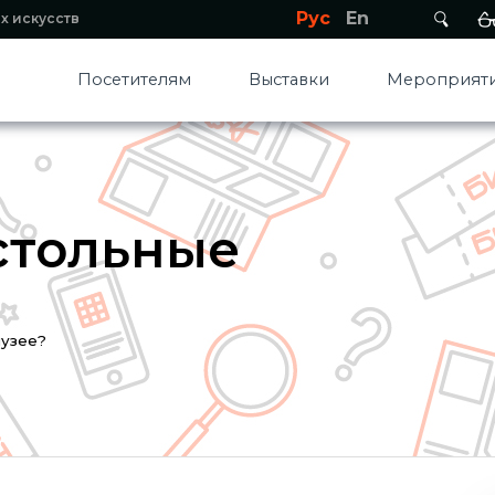
Рус
En
х искусств
Посетителям
Выставки
Мероприяти
стольные
музее?