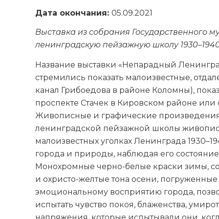
Дата окончания:
05.09.2021
Выставка из собрания Государственного м
ленинградскую пейзажную школу 1930–1940-
Название выставки «Непарадный Ленингра
стремились показать малоизвестные, отдале
канал Грибоедова в районе Коломны), пока
проспекте Стачек в Кировском районе или 
Живописные и графические произведения
ленинградской пейзажной школы живописи
малоизвестных уголках Ленинграда 1930–19
города и природы, наблюдая его состояние 
Монохромные черно-белые краски зимы, соч
и охристо-желтые тона осени, погруженные 
эмоциональному восприятию города, позво
испытать чувство покоя, блаженства, умиро
напряжения, которые испытывали они, когд