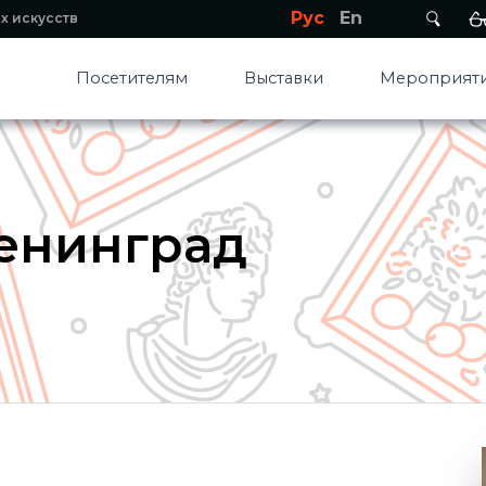
Рус
En
х искусств
Посетителям
Выставки
Мероприяти
енинград