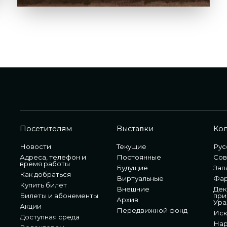
Посетителям
Выставки
Ко
Новости
Текущие
Рус
Адреса, телефон и
Постоянные
Сов
время работы
Будущие
Зап
Как добраться
Виртуальные
Фа
Купить билет
Внешние
Дек
Билеты и абонементы
при
Архив
Ура
Акции
Передвижной фонд
Иск
Доступная среда
Нар