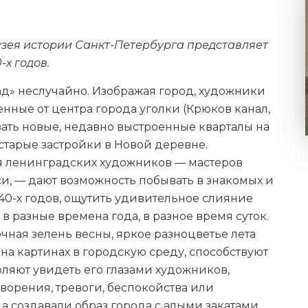
узея истории Санкт-Петербурга представляет
х годов.
д» неслучайно. Изображая город, художники
нные от центра города уголки (Крюков канал,
зать новые, недавно выстроенные кварталы на
старые застройки в Новой деревне.
 ленинградских художников — мастеров
, — дают возможность побывать в знакомых и
40-х годов, ощутить удивительное слияние
в разные времена года, в разное время суток.
ная зелень весны, яркое разноцветье лета
на картинах в городскую среду, способствуют
ляют увидеть его глазами художников,
творения, тревоги, беспокойства или
а создавали образ города с алыми закатами,