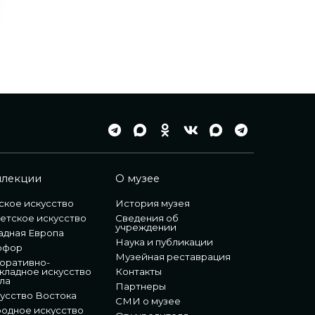
ллекции
О музее
ское искусство
История музея
етское искусство
Сведения об
учреждении
адная Европа
Наука и публикации
рфор
Музейная реставрация
оративно-
кладное искусство
Контакты
ла
Партнеры
усство Востока
СМИ о музее
одное искусство