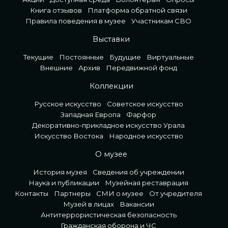
Книга отзывов
Платформа обратной связи
Правила поведения в музее
Участникам СВО
Выставки
Текущие
Постоянные
Будущие
Виртуальные
Внешние
Архив
Передвижной фонд
Коллекции
Русское искусство
Советское искусство
Западная Европа
Фарфор
Декоративно-прикладное искусство Урала
Искусство Востока
Народное искусство
О музее
История музея
Сведения об учреждении
Наука и публикации
Музейная реставрация
Контакты
Партнеры
СМИ о музее
От учредителя
Музей в лицах
Вакансии
Антитеррористическая безопасность
Гражданская оборона и ЧС