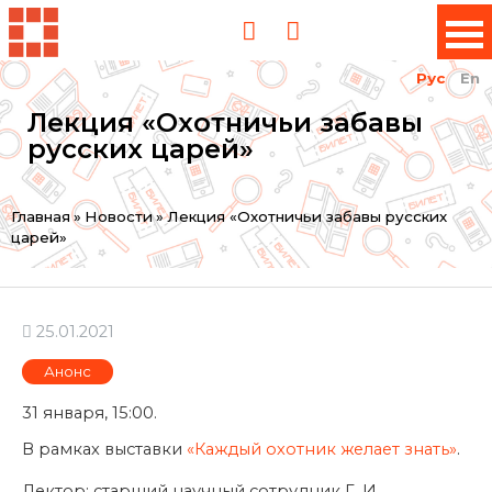
Рус
En
Лекция «Охотничьи забавы
русских царей»
Вы
Главная
»
Новости
»
Лекция «Охотничьи забавы русских
царей»
здесь
25.01.2021
Анонс
31 января, 15:00.
В рамках выставки
«Каждый охотник желает знать»
.
Лектор: старший научный сотрудник Г. И.