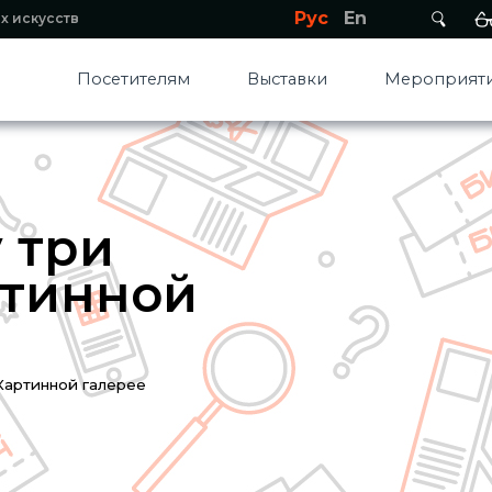
Рус
En
х искусств
Посетителям
Выставки
Мероприяти
 три
ртинной
 Картинной галерее