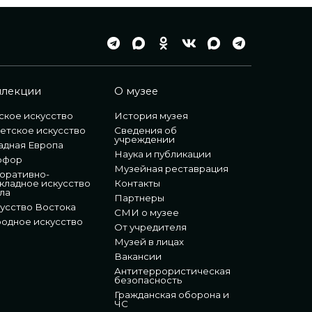
ллекции
О музее
ское искусство
История музея
етское искусство
Сведения об
учреждении
адная Европа
Наука и публикации
рфор
Музейная реставрация
оративно-
кладное искусство
Контакты
ла
Партнеры
усство Востока
СМИ о музее
одное искусство
От учредителя
Музей в лицах
Вакансии
Антитеррористическая
безопасность
Гражданская оборона и
ЧС