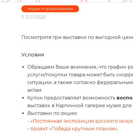
Акции и предложения
13.11.2020
Посмотрите три выставки по выгодной цене
Условия
Обращаем Ваше внимание, что график ра
услуги/покупки товара может быть скор
ситуации, а также согласно федеральн
актам.
Купон предоставляет возможность
воспо
выставок в Картинной галерее музея для 2
Выставки по акции:
-
«Постоянная экспозиция русского искусс
-
проект «Победа крупным планом»
;