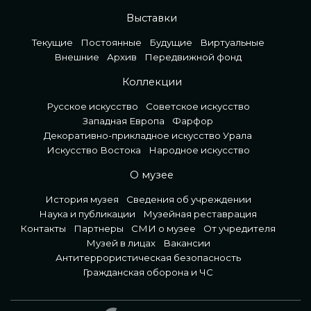
Выставки
Текущие
Постоянные
Будущие
Виртуальные
Внешние
Архив
Передвижной фонд
Коллекции
Русское искусство
Советское искусство
Западная Европа
Фарфор
Декоративно-прикладное искусство Урала
Искусство Востока
Народное искусство
О музее
История музея
Сведения об учреждении
Наука и публикации
Музейная реставрация
Контакты
Партнеры
СМИ о музее
От учредителя
Музей в лицах
Вакансии
Антитеррористическая безопасность
Гражданская оборона и ЧС