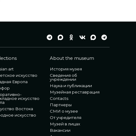
lections
About the museum
ian art
История музея
етское искусство
Сведения об
учреждении
адная Европа
Наука и публикации
рфор
Музейная реставрация
оративно-
кладное искусство
Contacts
ла
Партнеры
усство Востока
СМИ о музее
одное искусство
От учредителя
Музей в лицах
Вакансии