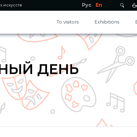
Рус
En
х искусств
To visitors
Exhibitions
НЫЙ ДЕНЬ