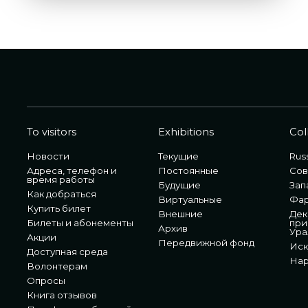
To visitors
Exhibitions
Col
Новости
Текущие
Russ
Адреса, телефон и
Постоянные
Сов
время работы
Будущие
Зап
Как добраться
Виртуальные
Фа
Купить билет
Внешние
Дек
Билеты и абонементы
при
Архив
Ура
Акции
Передвижной фонд
Иск
Доступная среда
Нар
Волонтерам
Опросы
Книга отзывов