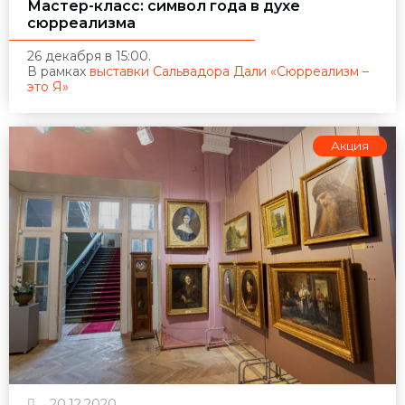
Мастер-класс: символ года в духе
сюрреализма
26 декабря в 15:00.
В рамках
выставки Сальвадора Дали «Сюрреализм –
это Я»
Акция
20.12.2020