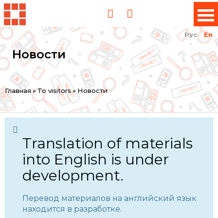
Рус
En
Новости
You
Главная
»
To visitors
»
Новости
are
here
Translation of materials
into English is under
development.
Перевод материалов на английский язык
находится в разработке.