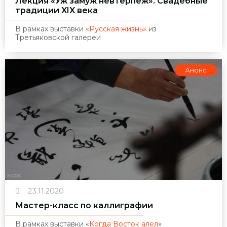
Лекция «Уж замуж невтерпеж». Свадебные
традиции XIX века
В рамках выставки
«Русская жизнь»
из
Третьяковской галереи
Анонс
23.11.2020
Мастер-класс по каллиграфии
В рамках выставки
«
Когда Восток алел
»