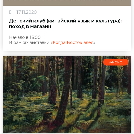
17.11.2020
Детский клуб (китайский язык и культура):
поход в магазин
Начало в 16:00.
В рамках выставки
«
Когда Восток алел
»
.
Анонс