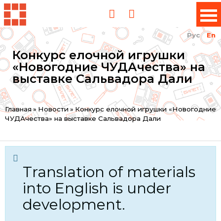
Рус
En
Конкурс елочной игрушки
«Новогодние ЧУДАчества» на
выставке Сальвадора Дали
You
Главная
»
Новости
»
Конкурс елочной игрушки «Новогодние
ЧУДАчества» на выставке Сальвадора Дали
are
here
Translation of materials
into English is under
development.