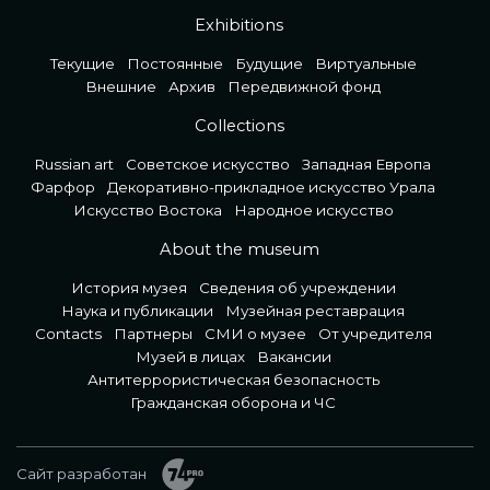
Exhibitions
Текущие
Постоянные
Будущие
Виртуальные
Внешние
Архив
Передвижной фонд
Collections
Russian art
Советское искусство
Западная Европа
Фарфор
Декоративно-прикладное искусство Урала
Искусство Востока
Народное искусство
About the museum
История музея
Сведения об учреждении
Наука и публикации
Музейная реставрация
Contacts
Партнеры
СМИ о музее
От учредителя
Музей в лицах
Вакансии
Антитеррористическая безопасность
Гражданская оборона и ЧС
Сайт разработан