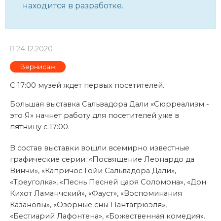
находится в разработке.
24.12.2020
Вернисаж
С 17:00 музей ждет первых посетителей.
Большая выставка Сальвадора Дали «Сюрреализм -
это Я» начнет работу для посетителей уже в
пятницу с 17:00.
В состав выставки вошли всемирно известные
графические серии: «Посвящение Леонардо да
Винчи», «Капричос Гойи Сальвадора Дали»,
«Треуголка», «Песнь Песней царя Соломона», «Дон
Кихот Ламанчский», «Фауст», «Воспоминания
Казановы», «Озорные сны Пантагрюэля»,
«Бестиарий Лафонтена», «Божественная комедия».