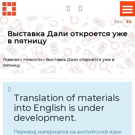
Рус
En
Выставка Дали откроется уже
в пятницу
You
Главная
»
Новости
»
Выставка Дали откроется уже в
пятницу
are
here
Translation of materials
into English is under
development.
Перевод материалов на английский язык