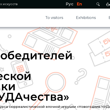
Рус
En
х искусств
To visitors
Exhibitions
победителей
еской
шки
УДАчества»
урса сюрреалистической елочной игрушки «Новогодние ЧУД