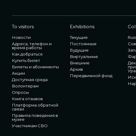
To visitors
Exhibitions
Col
Новости
Текущие
Russ
Адреса, телефон и
Постоянные
Сов
время работы
Будущие
Зап
Как добраться
Виртуальные
Фа
Купить билет
Внешние
Дек
Билеты и абонементы
при
Архив
Ура
Акции
Передвижной фонд
Иск
Доступная среда
Нар
Волонтерам
Опросы
Книга отзывов
Платформа обратной
связи
Правила поведения в
музее
Участникам СВО