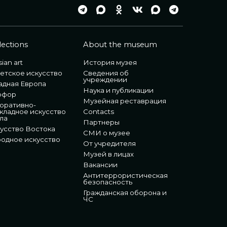
lections
About the museum
ian art
История музея
етское искусство
Сведения об
учреждении
адная Европа
Наука и публикации
рфор
Музейная реставрация
оративно-
кладное искусство
Contacts
ла
Партнеры
усство Востока
СМИ о музее
одное искусство
От учредителя
Музей в лицах
Вакансии
Антитеррористическая
безопасность
Гражданская оборона и
ЧС