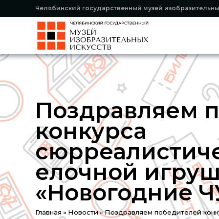
Челябинский государственный музей изобразительны
Поздравляем 
конкурса
сюрреалистич
елочной игру
«Новогодние Ч
You
Главная
»
Новости
»
Поздравляем победителей конк