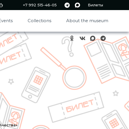
+7 992 515-46-05
Билеты
Events
Collections
About the museum
Ачества»