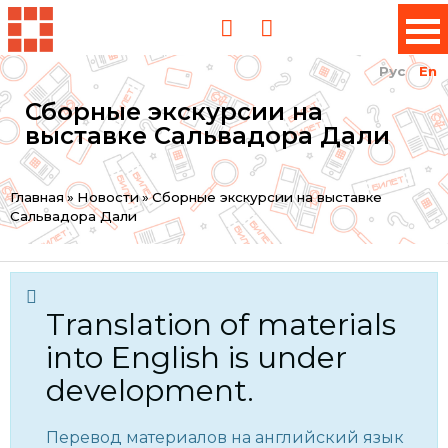
Рус
En
Сборные экскурсии на
выставке Сальвадора Дали
You
Главная
»
Новости
»
Сборные экскурсии на выставке
Сальвадора Дали
are
here
Translation of materials
into English is under
development.
Перевод материалов на английский язык