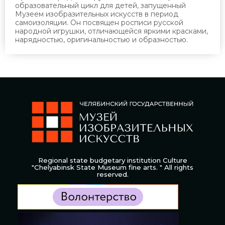
образовательный цикл для детей, запущенный
Музеем изобразительных искусств в период
самоизоляции. Он посвящен росписи русской
народной игрушки, отличающейся яркими красками,
нарядностью, оригинальностью и образностью.
Regional state budgetary institution Culture
"Chelyabinsk State Museum fine arts. " All rights
reserved.