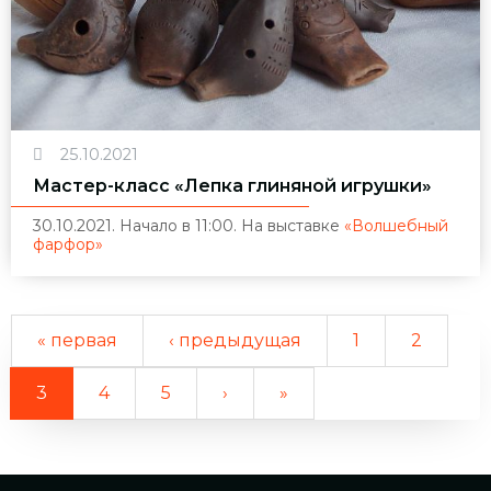
25.10.2021
Мастер-класс «Лепка глиняной игрушки»
30.10.2021. Начало в 11:00. На выставке
«Волшебный
фарфор»
« первая
‹ предыдущая
1
2
3
4
5
›
»