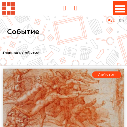
Рус
En
Событие
Вы
Главная
»
Событие
здесь
Событие