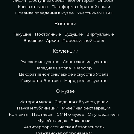
Акции
Доступная среда
Волонтерам
Опросы
Книга отзывов
Платформа обратной связи
Правила поведения в музее
Участникам СВО
Выставки
Текущие
Постоянные
Будущие
Виртуальные
Внешние
Архив
Передвижной фонд
Коллекции
Русское искусство
Советское искусство
Западная Европа
Фарфор
Декоративно-прикладное искусство Урала
Искусство Востока
Народное искусство
О музее
История музея
Сведения об учреждении
Наука и публикации
Музейная реставрация
Контакты
Партнеры
СМИ о музее
От учредителя
Музей в лицах
Вакансии
Антитеррористическая безопасность
Гражданская оборона и ЧС