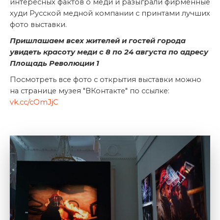
интересных фактов о меди и разыграли фирменные
худи Русской медной компании с принтами лучших
фото выставки.
Пришлашаем всех жителей и гостей города
увидеть красоту меди с 8 по 24 августа по адресу
Площадь Революции 1
Посмотреть все фото с открытия выставки можно
на странице музея "ВКонтакте" по ссылке:
vk.cc/cOmJjC
Некоторым клиентам удобнее получать средства
не на карту, а прямо на банковский счёт —
особенно если речь идёт о крупных суммах или
корпоративных расходах. Банковский счёт
обеспечивает удобный контроль и полную
финансовую отчётность. Именно поэтому
предусмотрен
кредит на банковский счет
,
оформляемый без лишней волокиты. Заявка
подаётся онлайн, и после автоматического