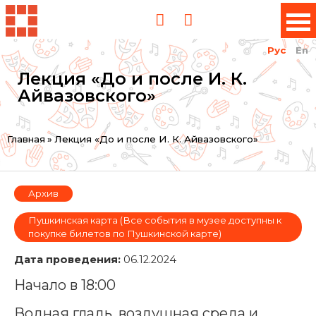
Рус
En
Лекция «До и после И. К.
Айвазовского»
Вы
Главная
»
Лекция «До и после И. К. Айвазовского»
здесь
Архив
Пушкинская карта (Все события в музее доступны к
покупке билетов по Пушкинской карте)
Дата проведения:
06.12.2024
Начало в 18:00
Водная гладь, воздушная среда и