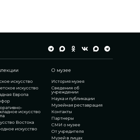
ллекции
О музее
ское искусство
История музея
етское искусство
Сведения об
учреждении
адная Европа
Наука и публикации
рфор
Музейная реставрация
оративно-
кладное искусство
Контакты
ла
Партнеры
усство Востока
СМИ о музее
одное искусство
От учредителя
Музей в лицах