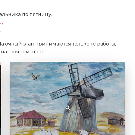
дельника по пятницу.
u
,
.
а очный этап принимаются только те работы,
на заочном этапе.