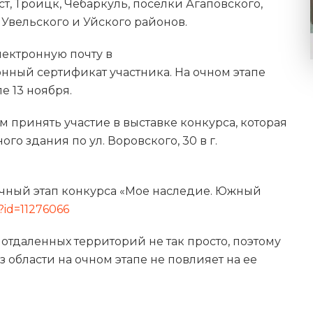
т, Троицк, Чебаркуль, поселки Агаповского,
 Увельского и Уйского районов.
электронную почту в
нный сертификат участника. На очном этапе
е 13 ноября.
м принять участие в выставке конкурса, которая
го здания по ул. Воровского, 30 в г.
очный этап конкурса «Мое наследие. Южный
?id=11276066
 отдаленных территорий не так просто, поэтому
з области на очном этапе не повлияет на ее