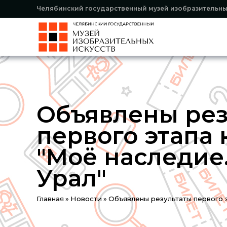
Челябинский государственный музей изобразительны
Объявлены рез
первого этапа 
"Моё наследи
Урал"
Вы
Главная
»
Новости
»
Объявлены результаты первого 
здесь