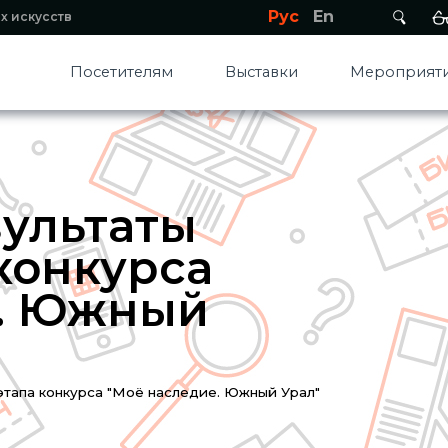
Рус
En
х искусств
Посетителям
Выставки
Мероприяти
ультаты
конкурса
е. Южный
этапа конкурса "Моё наследие. Южный Урал"