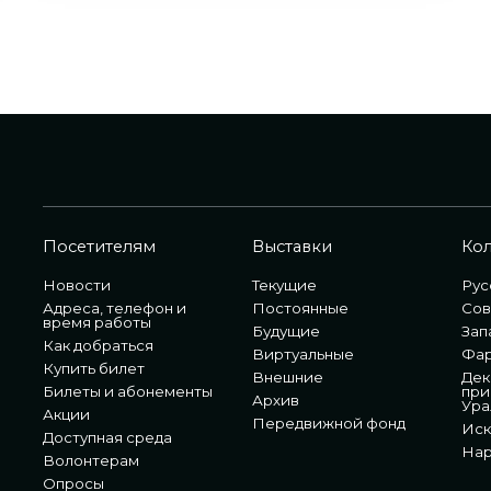
Посетителям
Выставки
Ко
Новости
Текущие
Рус
Адреса, телефон и
Постоянные
Сов
время работы
Будущие
Зап
Как добраться
Виртуальные
Фа
Купить билет
Внешние
Дек
Билеты и абонементы
при
Архив
Ура
Акции
Передвижной фонд
Иск
Доступная среда
Нар
Волонтерам
Опросы